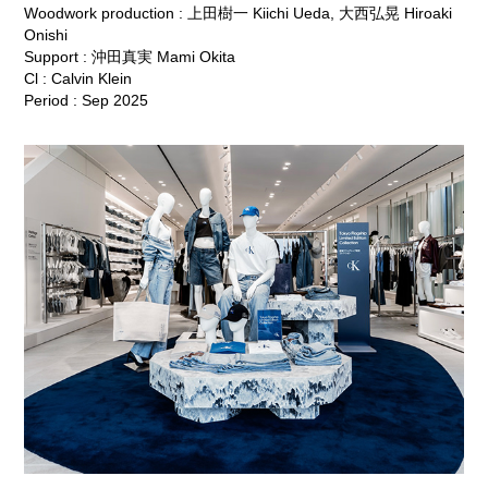
Woodwork production : 上田樹一 Kiichi Ueda, 大西弘晃 Hiroaki
Onishi
Support : 沖田真実 Mami Okita
Cl : Calvin Klein
Period : Sep 2025